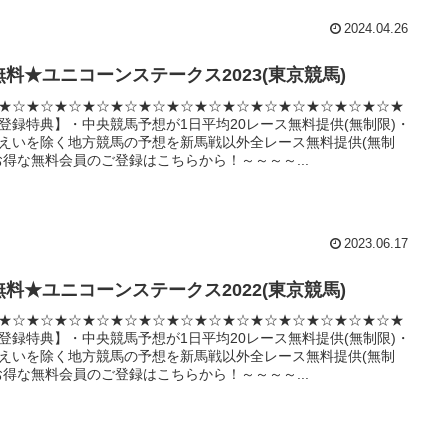
2024.04.26
無料★ユニコーンステークス2023(東京競馬)
★☆★☆★☆★☆★☆★☆★☆★☆★☆★☆★☆★☆★☆★☆★
登録特典】・中央競馬予想が1日平均20レース無料提供(無制限)・
えいを除く地方競馬の予想を新馬戦以外全レース無料提供(無制
お得な無料会員のご登録はこちらから！～～～～...
2023.06.17
無料★ユニコーンステークス2022(東京競馬)
★☆★☆★☆★☆★☆★☆★☆★☆★☆★☆★☆★☆★☆★☆★
登録特典】・中央競馬予想が1日平均20レース無料提供(無制限)・
えいを除く地方競馬の予想を新馬戦以外全レース無料提供(無制
お得な無料会員のご登録はこちらから！～～～～...