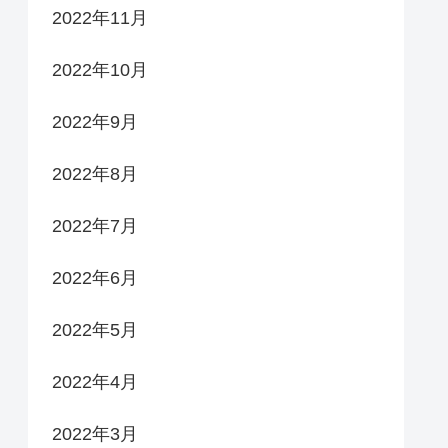
2022年11月
2022年10月
2022年9月
2022年8月
2022年7月
2022年6月
2022年5月
2022年4月
2022年3月