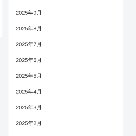
2025年9月
2025年8月
2025年7月
2025年6月
2025年5月
2025年4月
2025年3月
2025年2月