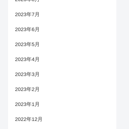
2023年7月
2023年6月
2023年5月
2023年4月
2023年3月
2023年2月
2023年1月
2022年12月