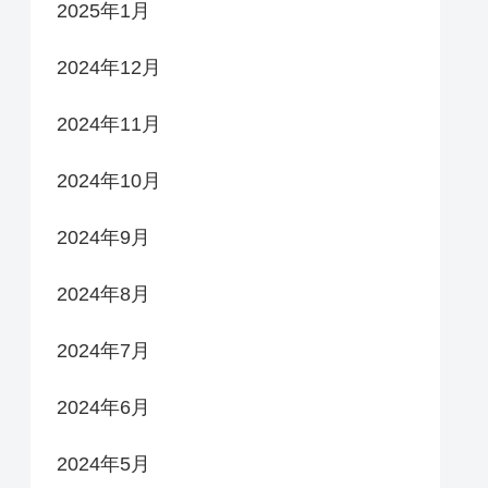
2025年1月
2024年12月
2024年11月
2024年10月
2024年9月
2024年8月
2024年7月
2024年6月
2024年5月