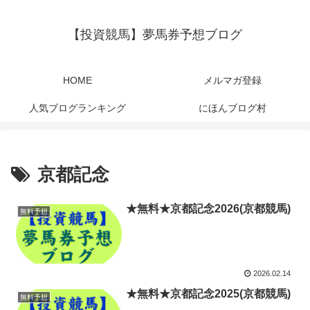
【投資競馬】夢馬券予想ブログ
HOME
メルマガ登録
人気ブログランキング
にほんブログ村
京都記念
★無料★京都記念2026(京都競馬)
無料予想
2026.02.14
★無料★京都記念2025(京都競馬)
無料予想