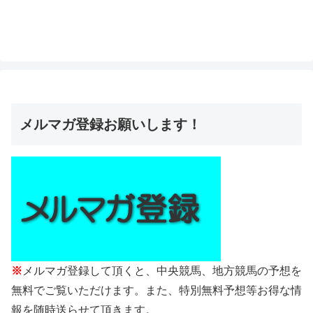
メルマガ登録お願いします！
※
メルマガ登録して頂くと、中央競馬、地方競馬の予想を
無料でご覧いただけます。また、特別無料予想等お得な情
報を随時送らせて頂きます。