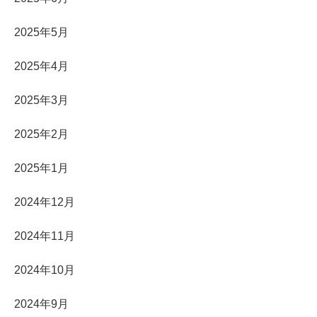
2025年5月
2025年4月
2025年3月
2025年2月
2025年1月
2024年12月
2024年11月
2024年10月
2024年9月