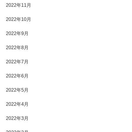
2022年11月
2022年10月
2022年9月
2022年8月
2022年7月
2022年6月
2022年5月
2022年4月
2022年3月