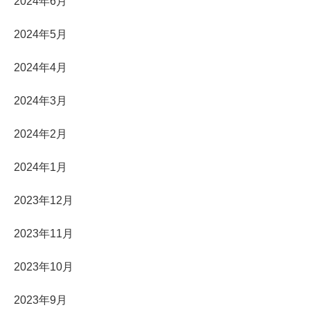
2024年6月
2024年5月
2024年4月
2024年3月
2024年2月
2024年1月
2023年12月
2023年11月
2023年10月
2023年9月