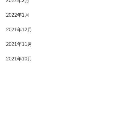
2022年2月
2022年1月
2021年12月
2021年11月
2021年10月