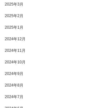
2025年3月
2025年2月
2025年1月
2024年12月
2024年11月
2024年10月
2024年9月
2024年8月
2024年7月