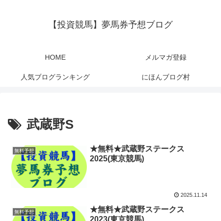
【投資競馬】夢馬券予想ブログ
HOME
メルマガ登録
人気ブログランキング
にほんブログ村
武蔵野S
★無料★武蔵野ステークス
無料予想
2025(東京競馬)
2025.11.14
★無料★武蔵野ステークス
無料予想
2023(東京競馬)